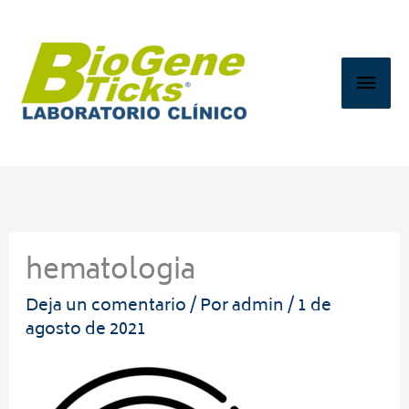
Ir
Men
al
contenido
prin
hematologia
Deja un comentario
/ Por
admin
/
1 de
agosto de 2021